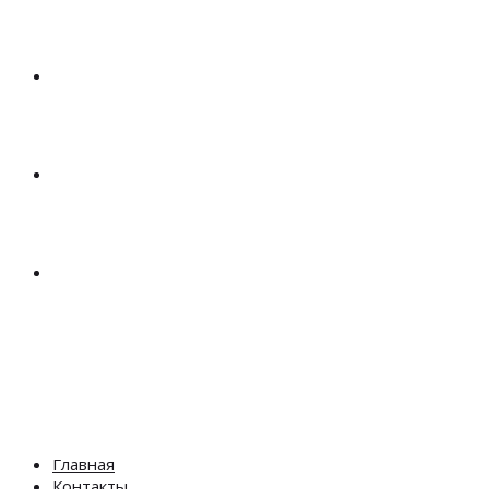
КУХНИ
ДЕТСКИЕ
ШКАФЫ
МЕНЮ
ЗАКРЫТЬ
Главная
Контакты